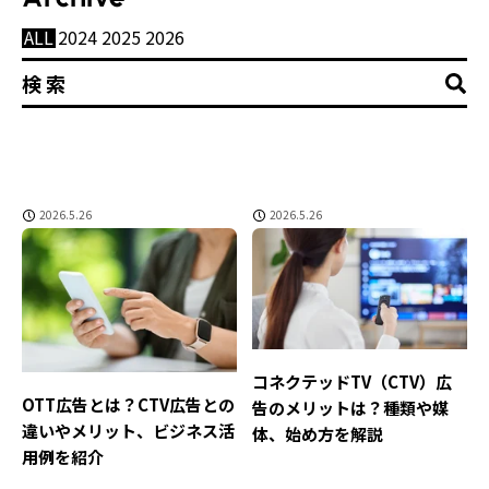
Category
ALL
2024
2025
2026
ALL
クリエイティブ
データ活用
AI
CRO
TikTok
縦型動画
LP
コンバージョン改善
ショートドラマ
more
動画広告
Cookie
UX改善
広告効果計測
1st party data
CRM
Eコマース
LINE公式アカウント
Precog
TVer
Archive
TikTok Shop
オンオフ統合
リサーチ
認知施策
AccessMill
CVR改善
EC
Meta
Odd-AI
YouTube
ALL
2024
2025
2026
コンテンツマーケティング
デジタル認知
5Cモデル
AIO
ASC
Amazon広告
Criteo
DCR
LINE
LPO
OTT
2026.5.26
2026.5.26
Pure Lift Vision
Yahoo!
インフォマ動画
カスタマー・エクスペリエンス
クリエイティブプランニング
コネクテッドTV
コミュニケーションプランニング
サイト離脱防止施策
ディスプレイ広告
ミドルアッパー
ミドルファネル
ヤングカンヌ
リスティング
リテールメディア
ロイヤル顧客
広告効果
検索型広告
総合マーケティング
購買データ
金融
コネクテッドTV（CTV）広
OTT広告とは？CTV広告との
告のメリットは？種類や媒
違いやメリット、ビジネス活
体、始め方を解説
用例を紹介