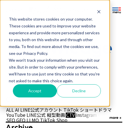
This website stores cookies on your computer.
ホーム
ナレッジ
These cookies are used to improve your website
メルマガ登録
お問い合わせ
experience and provide more personalized services
ホーム
to you, both on this website and through other
Home
media. To find out more about the cookies we use,
記事
see our Privacy Policy.
We won't track your information when you visit our
Archive
ナレッジ
セミナーアーカイブ
site. But in order to comply with your preferences,
インタビュー /コラム
we'll have to use just one tiny cookie so that you're
Seminar Archive
not asked to make this choice again.
ナレッジ
お役立ち資料
Useful Items
Accept
Decline
縦型動画特集
Category
Special
ALL
AI
LINE公式アカウント
TikTok
ショートドラマ
YouTube
LINE公式
縦型動画
CTV
Instagram
OTT
AIO
more
SEO
GEO
LLMO
TikTok Shop
ダイレクトレスポンスマーケティング
データ活用
Archive