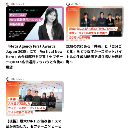
2026.5.21
2026.6.17
「Meta Agency First Awards
認知の先にある「共感」と「自分ご
Japan 2025」にて「Vertical New
と化」をどう促すか〜スポットバイ
Hero」の金融部門を受賞！セプテー
トルの生成AI動画で切り拓いた新戦
ニのMeta広告運用ノウハウと今後の
略〜
展望
2026.5.29
【後編】最大CVR1.27倍改善！スマ
留が実証した、セプテーニ×ビービ