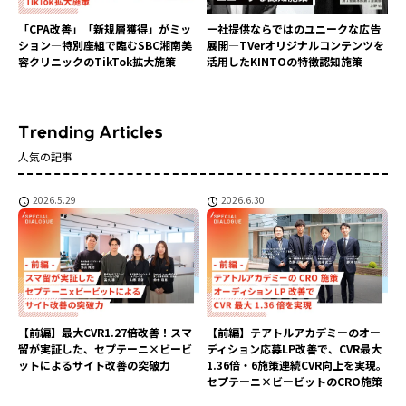
「CPA改善」「新規層獲得」がミッ
一社提供ならではのユニークな広告
ション―特別座組で臨むSBC湘南美
展開―TVerオリジナルコンテンツを
容クリニックのTikTok拡大施策
活用したKINTOの特徴認知施策
人気の記事
2026.5.29
2026.6.30
【前編】最大CVR1.27倍改善！スマ
【前編】テアトルアカデミーのオー
留が実証した、セプテーニ×ビービ
ディション応募LP改善で、CVR最大
ットによるサイト改善の突破力
1.36倍・6施策連続CVR向上を実現。
セプテーニ×ビービットのCRO施策