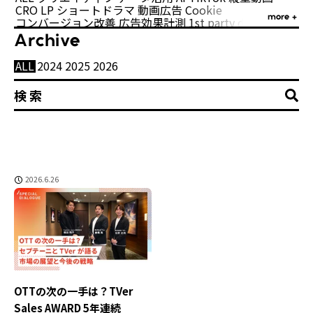
CRO
LP
ショートドラマ
動画広告
Cookie
more
コンバージョン改善
広告効果計測
1st party data
CRM
Category
Eコマース
LINE公式アカウント
Precog
TVer
Archive
ALL
TikTok Shop
クリエイティブ
UX改善
データ活用
オンオフ統合
AI
TikTok
リサーチ
縦型動画
認知施策
CRO
AccessMill
LP
ショートドラマ
CVR改善
EC
Meta
動画広告
Odd-AI
Cookie
YouTube
ALL
2024
2025
2026
more
コンバージョン改善
コンテンツマーケティング
広告効果計測
デジタル認知
1st party data
5Cモデル
CRM
AIO
Eコマース
ASC
Amazon広告
LINE公式アカウント
Criteo
DCR
LINE
Precog
OTT
TVer
Archive
TikTok Shop
Pure Lift Vision
UX改善
Yahoo!
オンオフ統合
インフォマ動画
リサーチ
認知施策
AccessMill
カスタマー・エクスペリエンス
CVR改善
EC
Meta
Odd-AI
YouTube
ALL
2024
2025
2026
コンテンツマーケティング
クリエイティブプランニング
デジタル認知
コネクテッドTV
5Cモデル
AIO
ASC
コミュニケーションプランニング
Amazon広告
Criteo
DCR
LINE
サイト離脱防止施策
OTT
Pure Lift Vision
ディスプレイ広告
Yahoo!
ミドルアッパー
インフォマ動画
ミドルファネル
カスタマー・エクスペリエンス
ヤングカンヌ
リスティング
リテールメディア
クリエイティブプランニング
ロイヤル顧客
広告効果
検索型広告
コネクテッドTV
総合マーケティング
2026.6.26
コミュニケーションプランニング
購買データ
金融
サイト離脱防止施策
ディスプレイ広告
ミドルアッパー
ミドルファネル
ヤングカンヌ
リスティング
リテールメディア
ロイヤル顧客
広告効果
検索型広告
総合マーケティング
購買データ
金融
OTTの次の一手は？TVer
Sales AWARD 5年連続