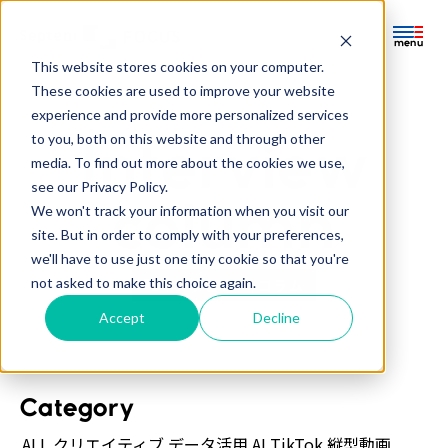
This website stores cookies on your computer.
ホーム
インタビュー/コラム
These cookies are used to improve your website
メルマガ登録
お問い合わせ
experience and provide more personalized services
ホーム
to you, both on this website and through other
Home
media. To find out more about the cookies we use,
記事
see our Privacy Policy.
We won't track your information when you visit our
Archive
セミナーアーカイブ
site. But in order to comply with your preferences,
インタビュー /コラム
we'll have to use just one tiny cookie so that you're
Seminar Archive
not asked to make this choice again.
ナレッジ
お役立ち資料
インタビュー/コラム
Useful Items
Accept
Decline
縦型動画特集
Special
Category
ALL
クリエイティブ
データ活用
AI
TikTok
縦型動画