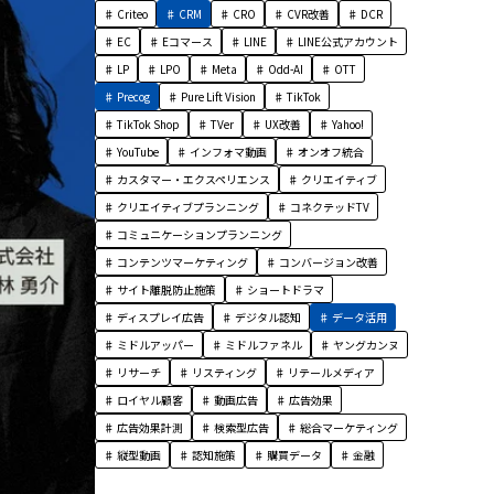
Criteo
CRM
CRO
CVR改善
DCR
EC
Eコマース
LINE
LINE公式アカウント
LP
LPO
Meta
Odd-AI
OTT
Precog
Pure Lift Vision
TikTok
TikTok Shop
TVer
UX改善
Yahoo!
YouTube
インフォマ動画
オンオフ統合
カスタマー・エクスペリエンス
クリエイティブ
クリエイティブプランニング
コネクテッドTV
コミュニケーションプランニング
コンテンツマーケティング
コンバージョン改善
サイト離脱防止施策
ショートドラマ
ディスプレイ広告
デジタル認知
データ活用
ミドルアッパー
ミドルファネル
ヤングカンヌ
リサーチ
リスティング
リテールメディア
ロイヤル顧客
動画広告
広告効果
広告効果計測
検索型広告
総合マーケティング
縦型動画
認知施策
購買データ
金融