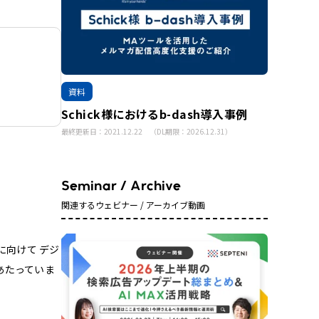
資料
Schick様におけるb-dash導入事例
最終更新日：2021.12.22 （DL期限：2026.12.31）
関連するウェビナー / アーカイブ動画
に向けて デジ
あたっていま