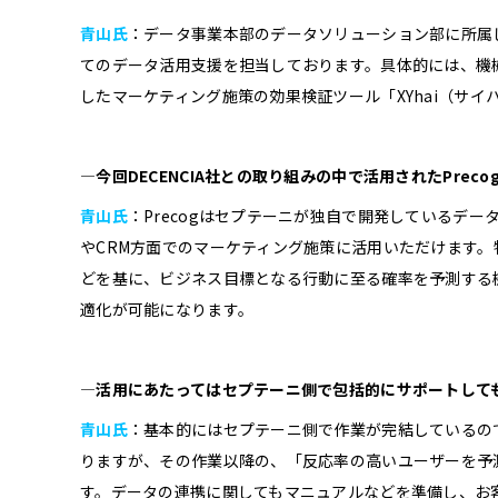
青山氏
：データ事業本部のデータソリューション部に所属
てのデータ活用支援を担当しております。具体的には、機械
したマーケティング施策の効果検証ツール「XYhai（サ
―今回DECENCIA社との取り組みの中で活用されたPre
青山氏
：Precogはセプテーニが独自で開発しているデ
やCRM方面でのマーケティング施策に活用いただけます。
どを基に、ビジネス目標となる行動に至る確率を予測する
適化が可能になります。
―活用にあたってはセプテーニ側で包括的にサポートして
青山氏
：基本的にはセプテーニ側で作業が完結しているの
りますが、その作業以降の、「反応率の高いユーザーを予
す。データの連携に関してもマニュアルなどを準備し、お