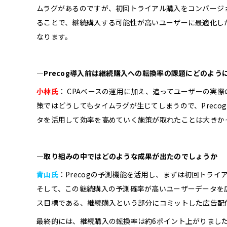
ムラグがあるのですが、初回トライアル購入をコンバージョ
ることで、継続購入する可能性が高いユーザーに最適化し
なります。
―Precog導入前は継続購入への転換率の課題にどのよ
小林氏
： CPAベースの運用に加え、追ってユーザーの実
策ではどうしてもタイムラグが生じてしまうので、Preco
タを活用して効率を高めていく施策が取れたことは大きか
―取り組みの中ではどのような成果が出たのでしょうか
青山氏
：Precogの予測機能を活用し、まずは初回トラ
そして、この継続購入の予測確率が高いユーザーデータを
ス目標である、継続購入という部分にコミットした広告配
最終的には、継続購入の転換率は約6ポイント上がりました。