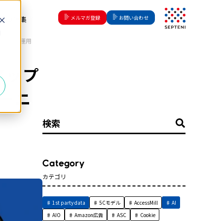
メルマガ登録
お問い合わせ
動画特集
d
ニの広告運用
アップ
テーニ
これは、自動候補機能付きの検索フィールドで
カテゴリ
1st party data
5Cモデル
AccessMill
AI
AIO
Amazon広告
ASC
Cookie