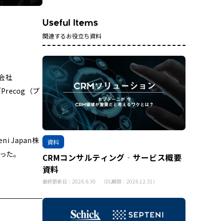
関連するお役立ち資料
会社
recog（プ
 Japan株
資料
伺った。
CRMコンサルティング‐サービス概要
資料
最終更新日：2026.6.30 （DL期限：2026.12.31）