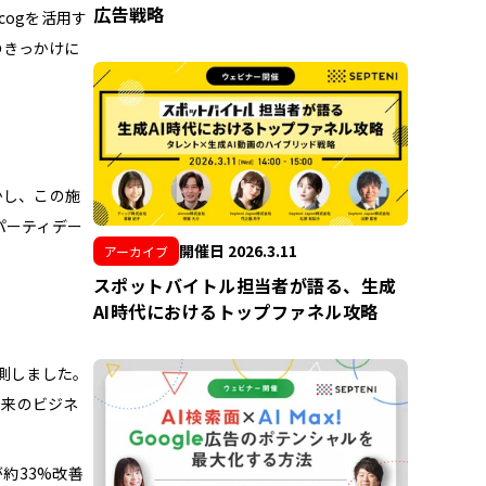
広告戦略
ogを活用す
のきっかけに
かし、この施
パーティデー
開催日 2026.3.11
アーカイブ
スポットバイトル担当者が語る、生成
AI時代におけるトップファネル攻略
測しました。
本来のビジネ
約33%改善